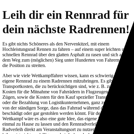
Leih dir ein Rennrad für
dein nächste Radrennen!
Es gibt nichts Schöneres als den Nervenkitzel, mit einem
Hochleistungsrad Rennen zu fahren – auf einem super leichten und
schnellen Rennrad über den glatten Asphalt zu rasen und sich auf
dem Weg zum (möglichen) Sieg unter Hunderten von Fahrern um
die Position zu streiten.
Aber wie viele Wettkampffahrer wissen, kann es schwierig sein, das
eigene Rennrad zu einem Radrennen mitzubringen. Es gibt
Transportkosten, die zu berücksichtigen sind, wie z. B. zusätzliche
Kosten für die Mitnahme von Fahrrädern in Flugzeugen oder
Zügen, sowie die Kosten für den Kauf spezieller Transportkoffer
oder die Bezahlung von Logistikunternehmen, ganz zu schweigen
von der ständigen Sorge, dass das Fahrrad während der Reise
beschädigt oder gar gestohlen werden könnt. Für den nächsten
Wettkampf wäre es also eine gute Idee, das eigene Rad einfach
einmal zu Hause zu lassen und den Rennradverleih oder Triathlon-
Radverleih direkt am Veranstaltungsort zu nutzen. Ein Fahrrad zu