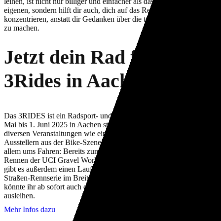
leihen, ist nicht nur billiger und einfacher als das Mitbringen des
eigenen, sondern hilft dir auch, dich auf das Rennen zu
konzentrieren, anstatt dir Gedanken über die teure An- und Abreise
zu machen.
Jetzt dein Rad für das
3Rides in Aachen leihen!
Das 3RIDES ist ein Radsport- und Lifestyle-Festival, das vom 30.
Mai bis 1. Juni 2025 in Aachen stattfindet. Neben der Expo mit
diversen Veranstaltungen wie einem Kinderrennen und zahlreichen
Ausstellern aus der Bike-Szene geht es bei 3RIDES natürlich vor
allem ums Fahren: Bereits zum dritten Mal richten die Aachener ein
Rennen der UCI Gravel World Series aus, wie im vergangenen Jahr
gibt es außerdem einen Lauf der UCI Gran Fondo World Series, der
Straßen-Rennserie im Breitensport. Auf der Website von 3Rides
könnte ihr ab sofort auch ein Rad über unseren Partner listnride
ausleihen.
Mehr Infos dazu