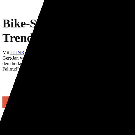
Bike-Sharing liegt im
Trend
Mit
ListNRide
bieten die Studienfreunde Johannes Stuhler und
Gert-Jan van Wijk eine Alternative zu Bikesharing-Diensten und
dem herkömmlichen Fahrradverleih. „Wir sind das Airbnb in Sachen
Fahrrad“, sagt der Firmengründer Stuhler.
Mehr Infos