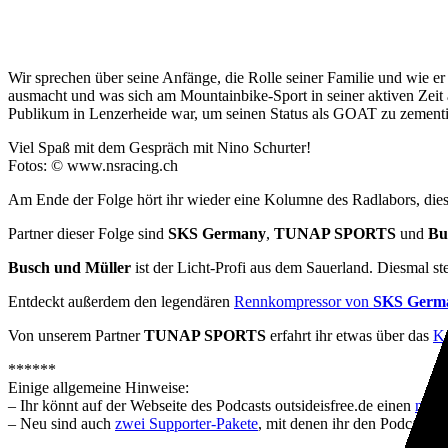
Wir sprechen über seine Anfänge, die Rolle seiner Familie und wie e
ausmacht und was sich am Mountainbike-Sport in seiner aktiven Zeit 
Publikum in Lenzerheide war, um seinen Status als GOAT zu zementier
Viel Spaß mit dem Gespräch mit Nino Schurter!
Fotos: © www.nsracing.ch
Am Ende der Folge hört ihr wieder eine Kolumne des Radlabors, dies
Partner dieser Folge sind
SKS Germany
,
TUNAP SPORTS
und
Bu
Busch und Müller
ist der Licht-Profi aus dem Sauerland. Diesmal st
Entdeckt außerdem den legendären
Rennkompressor von
SKS Germ
Von unserem Partner
TUNAP SPORTS
erfahrt ihr etwas über das
Ke
******
Einige allgemeine Hinweise:
– Ihr könnt auf der Webseite des Podcasts outsideisfree.de einen
neue
– Neu sind auch
zwei Supporter-Pakete
, mit denen ihr den Podcast u