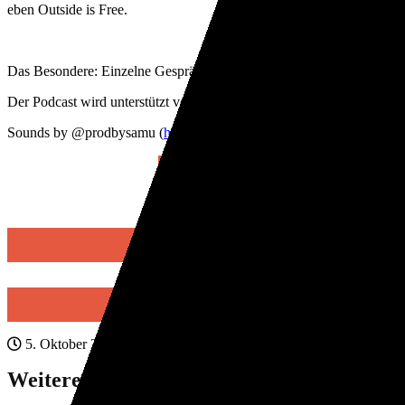
eben Outside is Free.
Das Besondere: Einzelne Gespräche finden live vor (digital zugeschal
Der Podcast wird unterstützt von
Listnride
, der Online-Buchungsplatt
Sounds by @prodbysamu (
http://linktr.ee/prodbysamu/
)
Bei Spotify
Bei Deezer
5. Oktober 2025
Weitere Beiträge