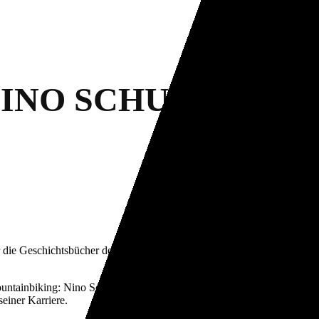
E NINO SCHURTER 
r die Geschichtsbücher des Mountainbike-Sports neu geschrieben hat. 
untainbiking: Nino Schurter, der 36 Weltcuprennen gewonnen hat, Olym
seiner Karriere.