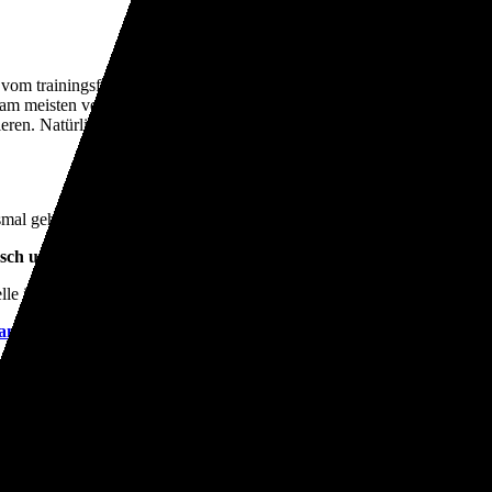
r vom trainingsfaulen Teenager zum Weltmeister wurde. Er verrät uns,
am meisten verändert hat. Wir analysieren seine Rivalen, die bitterste
en. Natürlich geht es auch darum, was er als Nächstes plant – u.a. bei
mal geht es um Schmerzen im Schulter- und Nackenbereich und wie ihr
sch und Müller
.
elle ich euch den
IXON Core 2
vor, einen leistungsstarken Akkuschein
any
.
ttenöl Ultimate – 2025 Edition
, das sogar mein geliebtes Kettenwachs i
n Newsletter abonnieren
, mit dem wir euch regelmäßig Infos zu den Fo
nterstützen könnt – so können wir vielleicht 2025 mehr Folgen für euch