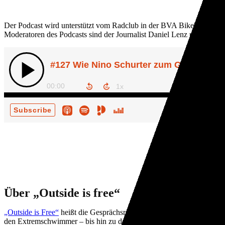
Der Podcast wird unterstützt vom Radclub in der BVA BikeMedia. [
w
Moderatoren des Podcasts sind der Journalist Daniel Lenz und regelm
Über „Outside is free“
„Outside is Free“
heißt die Gesprächsreihe des Radclubs der BVA Bike
den Extremschwimmer – bis hin zu den ExpertInnen für kleine Abenteu